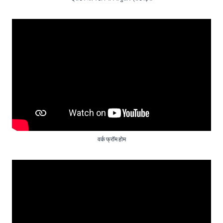
वर्क फ्रॉम होम