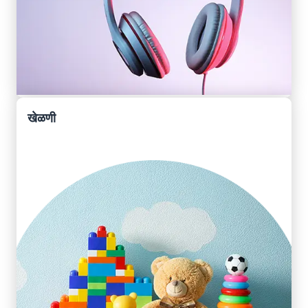
खेळणी