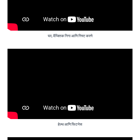
घर, वैय्क्तिक निगा आणि गिफ्ट करणे
हेल्थ आणि फिटनेस