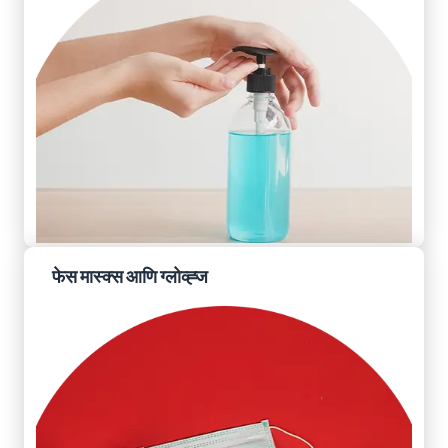
फेस मास्क्स आणि ग्लोव्ह्ज