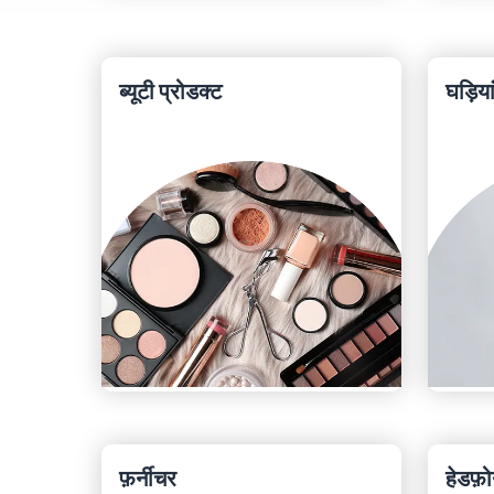
ब्यूटी प्रोडक्ट
घड़िया
फ़र्नीचर
हेडफ़