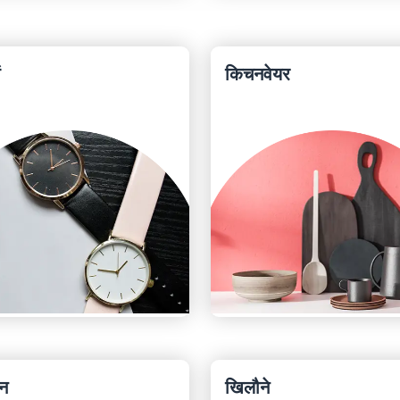
ं
किचनवेयर
ोन
खिलौने