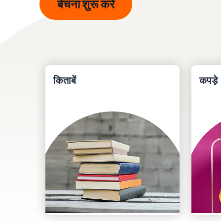
बेचना शुरू करें
किताबें
कपड़े