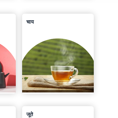
चाय
जूते