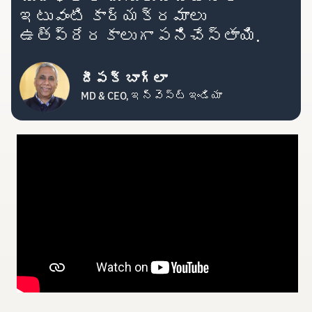
ఇటువంటి కార్యక్రమాలు
ఉత్ప్రేరకాలుగా పనిచేస్తాయి.
దీపక్ బాగ్లా
MD & CEO, ఇన్వెస్ట్ ఇండియా