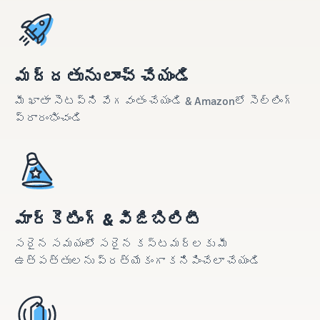
మద్దతును లాంచ్ చేయండి
మీ ఖాతా సెటప్‌ని వేగవంతం చేయండి & Amazonలో సెల్లింగ్
ప్రారంభించండి
మార్కెటింగ్ & విజిబిలిటీ
సరైన సమయంలో సరైన కస్టమర్‌లకు మీ
ఉత్పత్తులను ప్రత్యేకంగా కనిపించేలా చేయండి