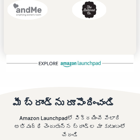
మీ బ్రాండ్‌ను రూపొందించండి
Amazon Launchpadలో విక్రయించే వేలాది
అభివృద్ధి చెందుతున్న బ్రాండ్‌ల మా కుటుంబంలో
చేరండి