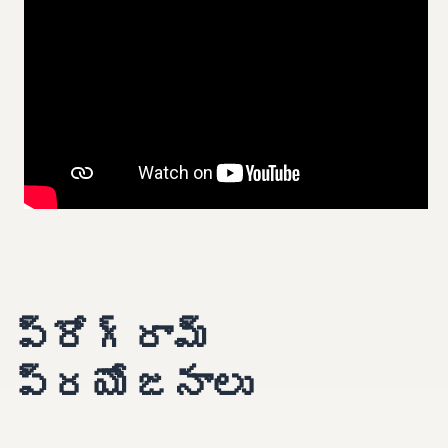
ప్రోగ్రామ్
ప్రయోజనాలు