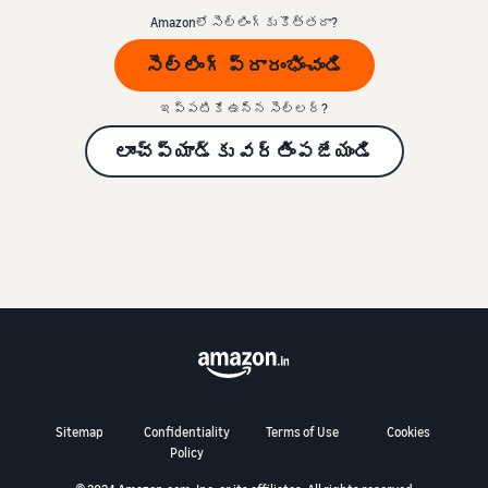
Amazonలో సెల్లింగ్‌కు కొత్తదా?
సెల్లింగ్ ప్రారంభించండి
ఇప్పటికే ఉన్న సెల్లర్‌?
లాంచ్‌ప్యాడ్‌కు వర్తింపజేయండి
Sitemap
Confidentiality
Terms of Use
Cookies
Policy