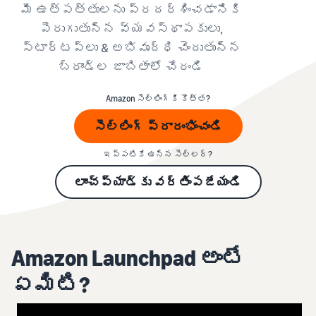
మీ ఉత్పత్తులను ప్రదర్శించడానికి
పెరుగుతున్న వ్యవస్థాపకులు,
స్టార్టప్‌లు & అభివృద్ధి చెందుతున్న
బ్రాండ్‌ల జాబితాలో చేరండి
Amazon సెల్లింగ్‌కి కొత్త?
సెల్లింగ్ ప్రారంభించండి
ఇప్పటికే ఉన్న సెల్లర్‌?
లాంచ్‌ప్యాడ్‌కు వర్తింపజేయండి
Amazon Launchpad అంటే
ఏమిటి?