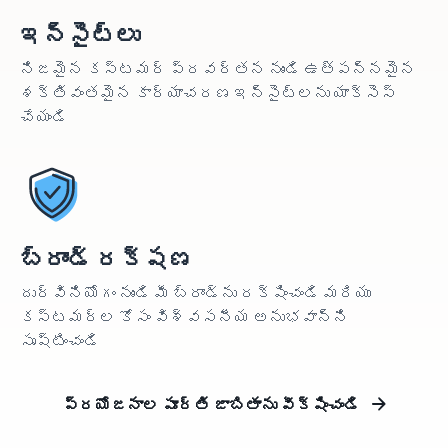
ఇన్‌సైట్‌లు
నిజమైన కస్టమర్ ప్రవర్తన నుండి ఉత్పన్నమైన
శక్తివంతమైన కార్యాచరణ ఇన్‌సైట్‌లను యాక్సెస్
చేయండి
బ్రాండ్‌‌ రక్షణ
దుర్వినియోగం నుండి మీ బ్రాండ్‌ను రక్షించండి మరియు
కస్టమర్‌ల కోసం విశ్వసనీయ అనుభవాన్ని
సృష్టించండి
ప్రయోజనాల పూర్తి జాబితాను వీక్షించండి