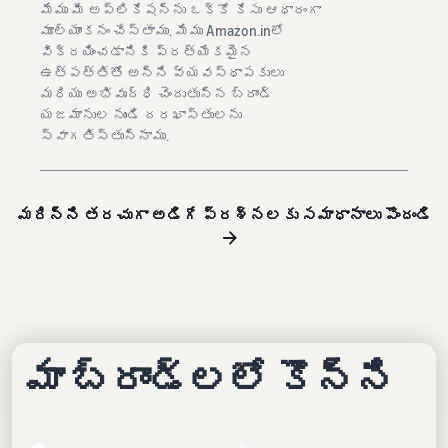
మేము మీ అప్లికేషన్‌ను ఒక్కో కేసు ఆధారంగా
మూల్యాంకనం చేస్తాము. మేము Amazon.inలో
విక్రయించడానికి ప్రత్యేకమైన
ఉత్పత్తితో అన్ని వ్యవస్థాపకులు
మరియు అభివృద్ధి చెందుతున్న బ్రాండ్
యజమానుల నుండి దరఖాస్తులను
స్వాగతిస్తున్నాము.
మరిన్ని తరచుగా అడిగే ప్రశ్నలకు సమాధానాలు పొందండి
మా బ్రాండ్‌లలో కొన్ని