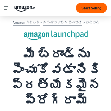
Start Selling
Amazon సెల్లర్
>
మీ వ్యాపారాన్ని పెంచుకోండి
> లాంచ్‌‌పాడ్
మీ బ్రాండ్‌ను
పెంచుకోవడానికి
ప్రత్యేకమైన
ప్రోగ్రామ్