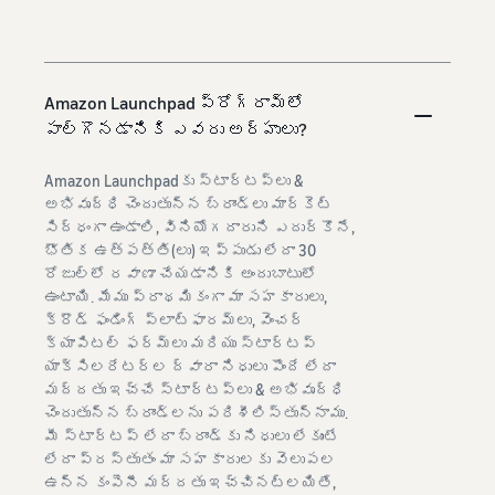
Amazon Launchpad ప్రోగ్రామ్‌లో
పాల్గొనడానికి ఎవరు అర్హులు?
Amazon Launchpadకు స్టార్టప్‌లు &
అభివృద్ధి చెందుతున్న బ్రాండ్‌లు మార్కెట్
సిద్ధంగా ఉండాలి, వినియోగదారుని ఎదుర్కొనే,
భౌతిక ఉత్పత్తి(లు) ఇప్పుడు లేదా 30
రోజుల్లో రవాణా చేయడానికి అందుబాటులో
ఉంటాయి. మేము ప్రాథమికంగా మా సహకారులు,
క్రౌడ్ ఫండింగ్ ప్లాట్‌ఫారమ్‌లు, వెంచర్
క్యాపిటల్ ఫర్మ్‌లు మరియు స్టార్టప్
యాక్సిలరేటర్‌ల ద్వారా నిధులు పొందే లేదా
మద్దతు ఇచ్చే స్టార్టప్‌లు & అభివృద్ధి
చెందుతున్న బ్రాండ్‌లను పరిశీలిస్తున్నాము.
మీ స్టార్టప్ లేదా బ్రాండ్‌కు నిధులు లేకుంటే
లేదా ప్రస్తుతం మా సహకారులకు వెలుపల
ఉన్న కంపెనీ మద్దతు ఇచ్చినట్లయితే,