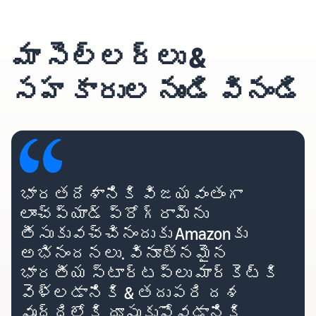
మా సెల్లర్‌లు &
సహకారుల నుండి వినండి
భారతదేశానికి విజయవంతంగా
లాంచ్‌ప్యాడ్ ప్రోగ్రామ్‌ను
తీసుకువచ్చినందుకు Amazon‌కు
అభినందనలు. వినూత్నమైన
భారతీయ స్టార్టప్‌లు మార్కెట్‌కి
వెళ్లడానికి & తదుపరి దశ
వృద్ధిలోకి దూసుకుపోవడానికి