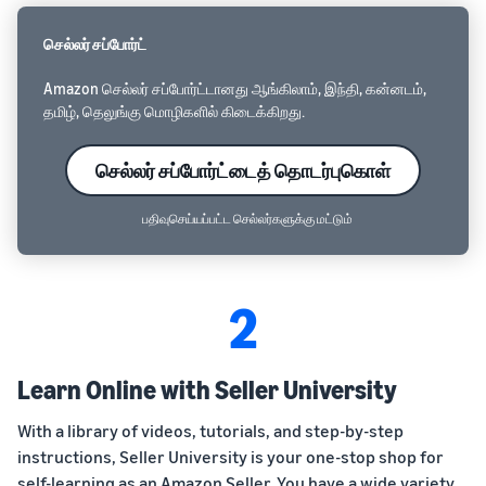
செல்லர் சப்போர்ட்
Amazon செல்லர் சப்போர்ட்டானது ஆங்கிலாம், இந்தி, கன்னடம்,
தமிழ், தெலுங்கு மொழிகளில் கிடைக்கிறது.
செல்லர் சப்போர்ட்டைத் தொடர்புகொள்
பதிவுசெய்யப்பட்ட செல்லர்களுக்கு மட்டும்
2
Learn Online with Seller University
With a library of videos, tutorials, and step-by-step
instructions, Seller University is your one-stop shop for
self-learning as an Amazon Seller. You have a wide variety