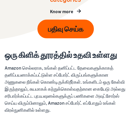
Know more
பதிவு செய்க
ஒரு கிளிக் தூரத்தில் உதவி உள்ளது
Amazon செல்லராக, உங்கள் தனிப்பட்ட தேவைகளுக்காகத்
தனிப்பயனாக்கப்பட்டுள்ள சப்போர்ட் விருப்பங்களுக்கான
அணுகலை நீங்கள் கொண்டிருக்கிறீர்கள். உங்களிடம் ஒரு கேள்வி
இருந்தாலும், சுயமாகக் கற்றுக்கொள்வதற்கான கையேடு அல்லது
சரிபார்க்கப்பட்ட புரஃபஷனல்களுக்குப் பணிகளை அவுட்சோர்ஸ்
செய்ய விரும்பினாலும், Amazon சப்போர்ட் எப்போதும் உங்கள்
விரல்நுனிகளில் உள்ளது.