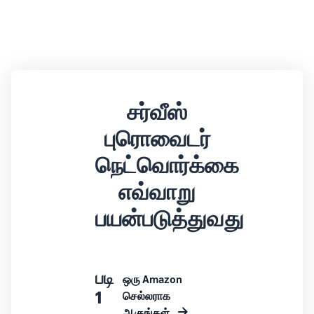
சர்வீஸ்
புரொவைடர்
நெட்வொர்க்கை
எவ்வாறு
பயன்படுத்துவது
படி
ஒரு Amazon
1
செல்லராக
ஆகுங்கள்