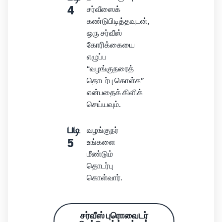
4
சர்வீஸைக்
கண்டுபிடித்தவுடன்,
ஒரு சர்வீஸ்
கோரிக்கையை
எழுப்ப
“வழங்குநரைத்
தொடர்பு கொள்க”
என்பதைக் கிளிக்
செய்யவும்.
படி
வழங்குநர்
5
உங்களை
மீண்டும்
தொடர்பு
கொள்வார்.
சர்வீஸ் புரொவைடர்