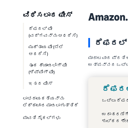
Amazon.
ವಿಧಿಸಲಾದ ಫೀಸ್
ರೆಫರಲ್ ಫೀ
(ವರ್ಗವನ್ನು ಆಧರಿಸಿ)
ರೆಫರಲ್ 
ಮುಕ್ತಾಯ ಫೀ (ಬೆಲೆ
ಆಧರಿಸಿ)
ಮಾರಾಟವಾದ ಪ್ರತಿ
ಉತ್ಪನ್ನದ ಒಟ್ಟು 
ತೂಕ ಹ್ಯಾಂಡಲಿಂಗ್ ಫೀ
(ಶಿಪ್ಪಿಂಗ್ ಫೀ)
ಇತರ ಫೀಸ್
ರೆಫರಲ್
ಲಾಭದಾಯಕತೆಯನ್ನು
ಒಟ್ಟು ರೆಫರ
ಲೆಕ್ಕಾಚಾರ ಮಾಡಲಾಗುತ್ತಿದೆ
ಉದಾಹರಣೆಗೆ,
ಪಾವತಿ ಸೈಕಲ್‌ಗಳು
ಶುಲ್ಕದ ಶೇಕ