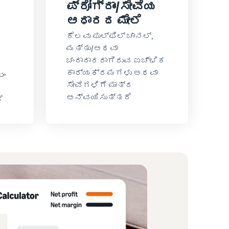
ಪ್ರೋಗ್ರಾಂ/ಸೇವೆಯ
ಆಧಾರದ ಮೇಲೆ
ಕೆಲವು ಫುಲ್‌ಫಿಲ್ ಚಾನಲ್,
ಮತ್ತು/ಅಥವಾ
ಚಂದಾದಾರರಾಗಿರುವ ಐಚ್ಛಿಕ
ಕಾರ್ಯಕ್ರಮಗಳು ಅಥವಾ
ಟಂ
ಸೇವೆಗಳಿಗೆ ಮಾತ್ರ
ಅನ್ವಯಿಸುತ್ತದೆ
ೆ