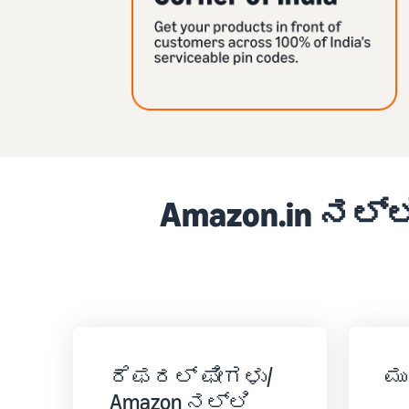
Amazon.in ನಲ್
ರೆಫರಲ್ ಫೀಗಳು/
ಮು
Amazon ನಲ್ಲಿ