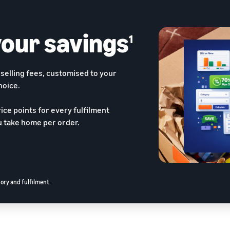
our savings
1
selling fees, customised to your
hoice.
ce points for every fulfilment
 take home per order.
gory and fulfilment.