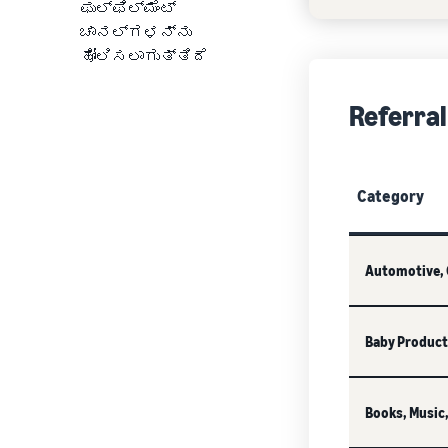
ಫುಲ್‌ಫಿಲ್ಮೆಂಟ್
ಚಾನಲ್‌ಗಳನ್ನು
ಹೋಲಿಸಲಾಗುತ್ತಿದೆ
Referral
Category
Automotive, 
Baby Product
Books, Music