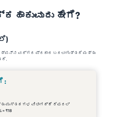
್ಕಹಾಕುವುದು ಹೇಗೆ?
ೆ)
 ಉತ್ಪನ್ನ ವರ್ಗದ ಪ್ರಕಾರ ಬದಲಾಗುತ್ತದೆ ಮತ್ತು
ದೆ.
 :
ತ್ತು ಪುಸ್ತಕಗಳ ವಿಭಾಗಕ್ಕೆ ರೆಫರಲ್
 = ₹18