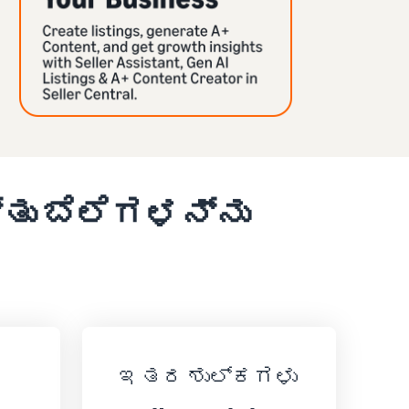
್ತು ಬೆಲೆಗಳನ್ನು
ಇತರ ಶುಲ್ಕಗಳು