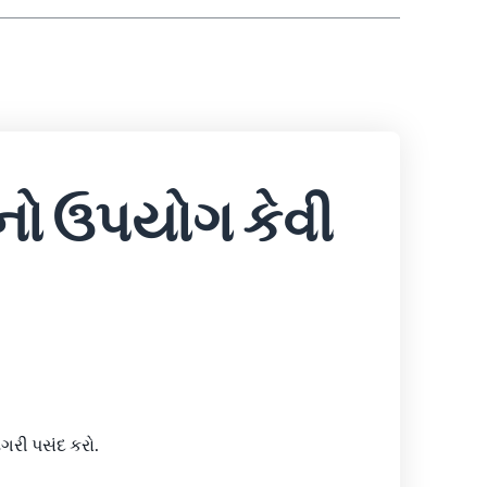
્કનો ઉપયોગ કેવી
ગરી પસંદ કરો.