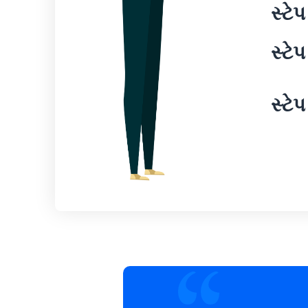
સ્ટેપ
સ્ટેપ
સ્ટેપ