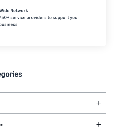
Wide Network
750+ service providers to support your
business
egories
on