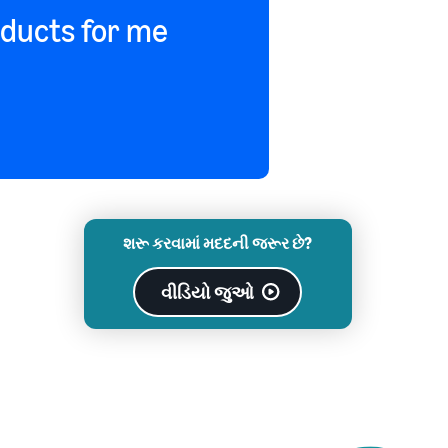
oducts for me
શરૂ કરવામાં મદદની જરૂર છે?
વીડિયો જુઓ