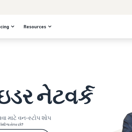
icing
Resources
ાઇડર નેટવર્ક
વા માટે વન-સ્ટોપ શોપ
લેથી જ સેલર છો?