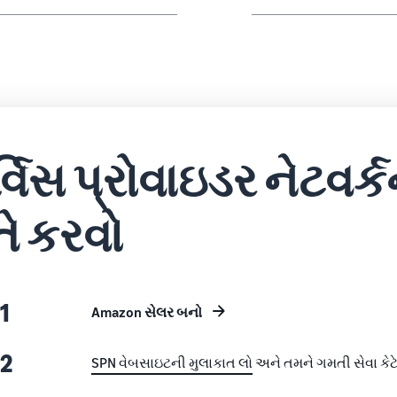
્વિસ પ્રોવાઇડર નેટવર
તે કરવો
 1
Amazon સેલર બનો
 2
SPN વેબસાઇટની મુલાકાત લો
અને તમને ગમતી સેવા કેટે