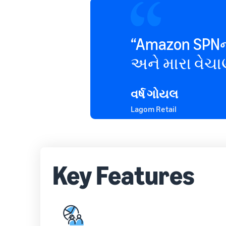
“Amazon SPNન
અને મારા વેચાણ
વર્ષ ગોયલ
Lagom Retail
Key Features