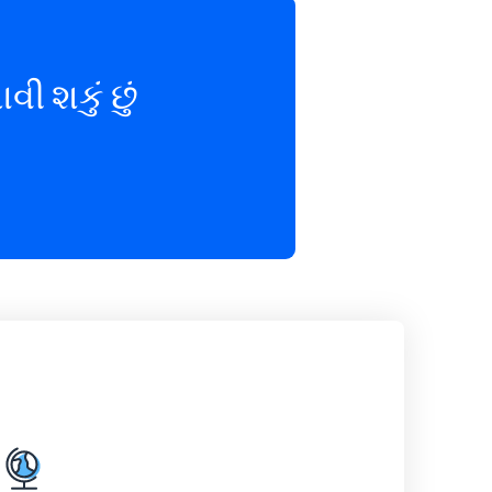
 શકું છું