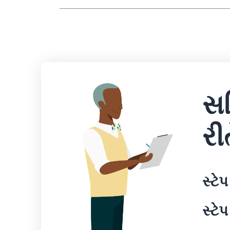
સર
રી
સ્ટેપ
સ્ટેપ