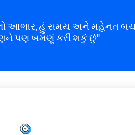
ો આભાર, હું સમય અને મહેનત બચાવી
ને પણ બમણું કરી શકું છું"