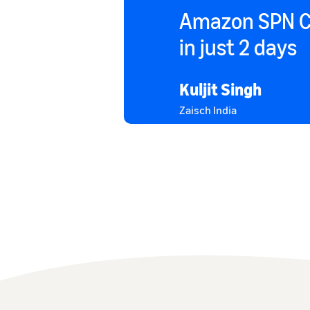
Amazon SPN Ca
in just 2 days
Kuljit Singh
Zaisch India