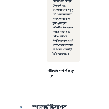
সহজেই তৈরি সামগ্রী
টেমপ্লেট এবং
টাইলগুলির একটি সমৃদ্ধ
সেট থেকে চয়ন করতে
পারেন, তাদের সহজ
ড্র্যাগ-এন্ড-ড্রপ
কার্যকারিতা দিয়ে পুনরায়
সাজাতে পারেন এবং
কোনও কোডিং বা
ডিজাইনের দক্ষতা ছাড়াই
একটি দেখতে পেশাদারী
লাগে এমন ওয়েবসাইট
তৈরি করতে পারেন।
স্টোরগুলি সম্পর্কে জানুন
স্পনসর্ড ডিসপ্লে