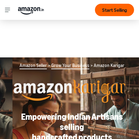
Start Selling
Amazon Seller
>
Grow Your Business
> Amazon Karigar
Empowering Indian Artisans
selling
handcrafted products